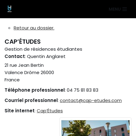
Aller
MENU
au
contenu
Retour au dossier.
CAP’ÉTUDES
Gestion de résidences étudiantes
Contact
:
Quentin
Anglaret
21 rue Jean Bertin
Valence
Drôme
26000
France
Téléphone professionnel
:
04 75 81 83 83
Courriel professionnel
:
contact@cap-etudes.com
Site internet
:
Cap’Études