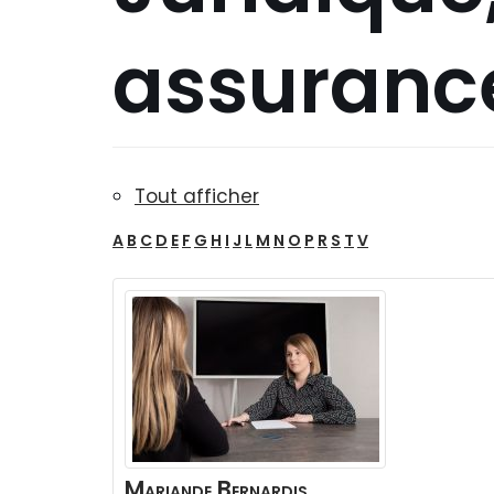
assuranc
Tout afficher
A
B
C
D
E
F
G
H
I
J
L
M
N
O
P
R
S
T
V
Mariande Bernardis