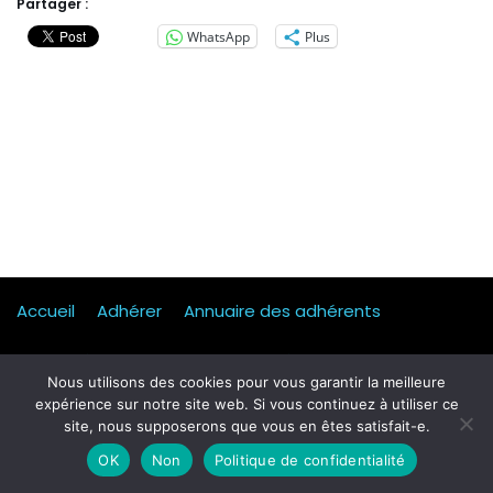
Partager :
WhatsApp
Plus
Accueil
Adhérer
Annuaire des adhérents
Actualités
Presse
Mentions légales
Statuts
Nous utilisons des cookies pour vous garantir la meilleure
expérience sur notre site web. Si vous continuez à utiliser ce
Mobilité, transport & logistique
Contact
site, nous supposerons que vous en êtes satisfait-e.
Qui sommes-nous ?
Formulaire d’inscription Petit dej
OK
Non
Politique de confidentialité