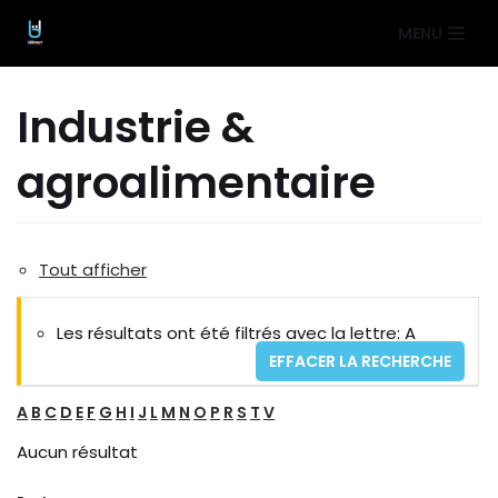
Aller
MENU
au
contenu
Industrie &
agroalimentaire
Tout afficher
Les résultats ont été filtrés avec la lettre: A
EFFACER LA RECHERCHE
A
B
C
D
E
F
G
H
I
J
L
M
N
O
P
R
S
T
V
Aucun résultat