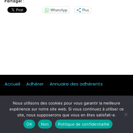
Partager :
WhatsApp
Plus
Accueil
Adhérer
Annuaire des adhérents
Actualités
Presse
Mentions légales
Statuts
Nous utilisons des cookies pour vous garantir la meilleure
expérience sur notre site web. Si vous continuez à utiliser ce
Mobilité, transport & logistique
Contact
site, nous supposerons que vous en êtes satisfait-e.
Qui sommes-nous ?
Formulaire d’inscription Petit dej
OK
Non
Politique de confidentialité