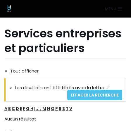
Aller
MENU
au
contenu
Services entreprises
et particuliers
Tout afficher
Les résultats ont été filtrés avec la lettre: J
EFFACER LA RECHERCHE
A
B
C
D
E
F
G
H
I
J
L
M
N
O
P
R
S
T
V
Aucun résultat