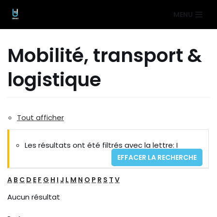
Aller
MENU
au
contenu
Mobilité, transport &
logistique
Tout afficher
Les résultats ont été filtrés avec la lettre: I
EFFACER LA RECHERCHE
A
B
C
D
E
F
G
H
I
J
L
M
N
O
P
R
S
T
V
Aucun résultat