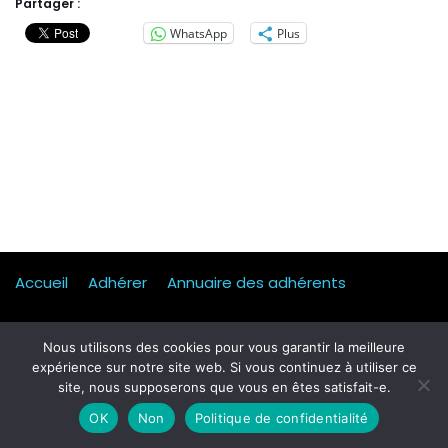
Partager :
WhatsApp
Plus
Accueil
Adhérer
Annuaire des adhérents
Actualités
Presse
Mentions légales
Statuts
Nous utilisons des cookies pour vous garantir la meilleure
expérience sur notre site web. Si vous continuez à utiliser ce
Mobilité, transport & logistique
Contact
site, nous supposerons que vous en êtes satisfait-e.
Qui sommes-nous ?
Formulaire d’inscription Petit dej
OK
Non
Politique de confidentialité