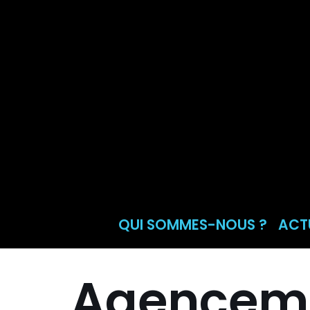
Aller
au
contenu
QUI SOMMES-NOUS ?
ACT
Agenceme