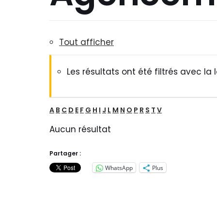
Tout afficher
Les résultats ont été filtrés avec la l
A
B
C
D
E
F
G
H
I
J
L
M
N
O
P
R
S
T
V
Aucun résultat
Partager :
WhatsApp
Plus