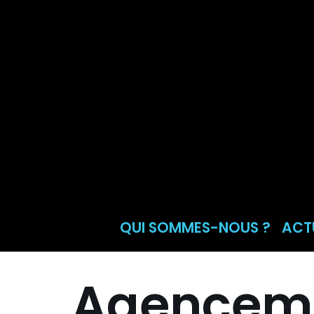
Aller
au
contenu
QUI SOMMES-NOUS ?
ACT
Agenceme