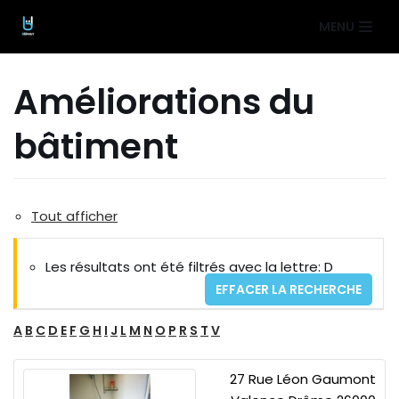
Aller
MENU
au
contenu
Améliorations du
bâtiment
Tout afficher
Les résultats ont été filtrés avec la lettre: D
EFFACER LA RECHERCHE
A
B
C
D
E
F
G
H
I
J
L
M
N
O
P
R
S
T
V
27 Rue Léon Gaumont