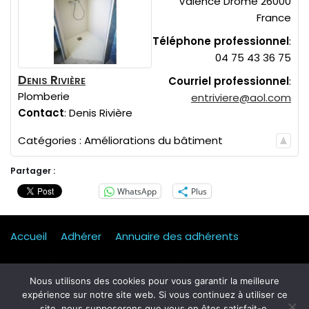
Valence
Drôme
26000
France
Téléphone professionnel
:
04 75 43 36 75
Denis Rivière
Courriel professionnel
:
Plomberie
entriviere@aol.com
Contact
:
Denis
Rivière
Catégories :
Améliorations du bâtiment
Partager :
WhatsApp
Plus
Accueil
Adhérer
Annuaire des adhérents
Actualités
Presse
Mentions légales
Statuts
Nous utilisons des cookies pour vous garantir la meilleure
expérience sur notre site web. Si vous continuez à utiliser ce
Mobilité, transport & logistique
Contact
site, nous supposerons que vous en êtes satisfait-e.