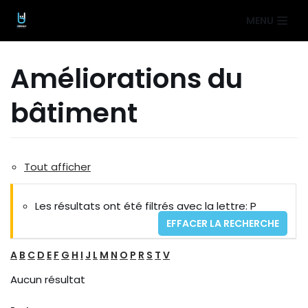
Aller
MENU
au
contenu
Améliorations du
bâtiment
Tout afficher
Les résultats ont été filtrés avec la lettre: P
EFFACER LA RECHERCHE
A
B
C
D
E
F
G
H
I
J
L
M
N
O
P
R
S
T
V
Aucun résultat