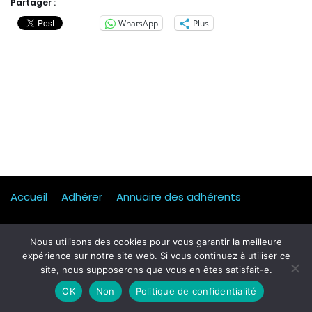
Partager :
WhatsApp
Plus
Accueil
Adhérer
Annuaire des adhérents
Actualités
Presse
Mentions légales
Statuts
Nous utilisons des cookies pour vous garantir la meilleure
expérience sur notre site web. Si vous continuez à utiliser ce
Mobilité, transport & logistique
Contact
site, nous supposerons que vous en êtes satisfait-e.
Qui sommes-nous ?
Formulaire d’inscription Petit dej
OK
Non
Politique de confidentialité