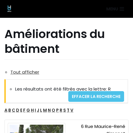
Aller
MENU
au
contenu
Améliorations du
bâtiment
Tout afficher
Les résultats ont été filtrés avec la lettre: R
EFFACER LA RECHERCHE
A
B
C
D
E
F
G
H
I
J
L
M
N
O
P
R
S
T
V
6 Rue Maurice-René