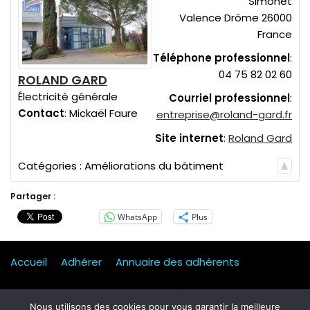
Simonet
Valence
Drôme
26000
France
Téléphone professionnel
:
04 75 82 02 60
ROLAND GARD
Électricité générale
Courriel professionnel
:
Contact
:
Mickaël
Faure
entreprise@roland-gard.fr
Site internet
:
Roland Gard
Catégories :
Améliorations du bâtiment
Partager :
WhatsApp
Plus
Accueil
Adhérer
Annuaire des adhérents
Actualités
Presse
Mentions légales
Statuts
Nous utilisons des cookies pour vous garantir la meilleure