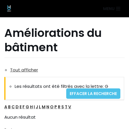
Aller
MENU
au
contenu
Améliorations du
bâtiment
Tout afficher
Les résultats ont été filtrés avec la lettre: G
EFFACER LA RECHERCHE
A
B
C
D
E
F
G
H
I
J
L
M
N
O
P
R
S
T
V
Aucun résultat