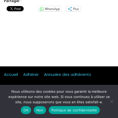
Partager :
WhatsApp
Plus
Accueil
Adhérer
Annuaire des adhérents
Actualités
Presse
Mentions légales
Statuts
Nous utilisons des cookies pour vous garantir la meilleure
expérience sur notre site web. Si vous continuez à utiliser ce
Mobilité, transport & logistique
Contact
site, nous supposerons que vous en êtes satisfait-e.
Qui sommes-nous ?
Formulaire d’inscription Petit dej
OK
Non
Politique de confidentialité