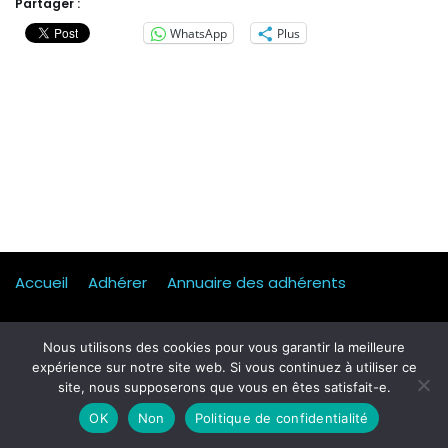
Partager :
WhatsApp
Plus
Accueil
Adhérer
Annuaire des adhérents
Actualités
Presse
Mentions légales
Statuts
Nous utilisons des cookies pour vous garantir la meilleure
expérience sur notre site web. Si vous continuez à utiliser ce
Mobilité, transport & logistique
Contact
site, nous supposerons que vous en êtes satisfait-e.
Qui sommes-nous ?
Formulaire d’inscription Petit dej
OK
Non
Politique de confidentialité