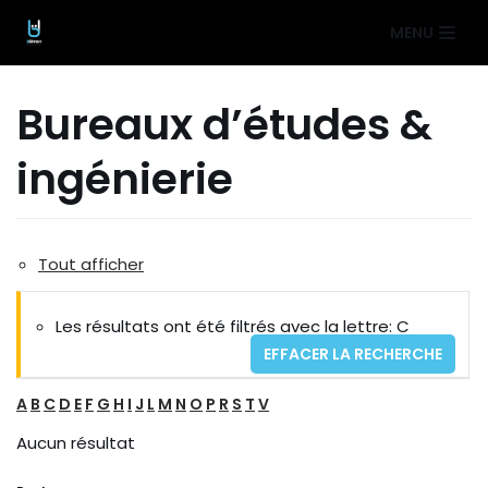
Aller
MENU
au
contenu
Bureaux d’études &
ingénierie
Tout afficher
Les résultats ont été filtrés avec la lettre: C
EFFACER LA RECHERCHE
A
B
C
D
E
F
G
H
I
J
L
M
N
O
P
R
S
T
V
Aucun résultat