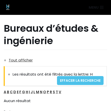
Aller
MENU
au
contenu
Bureaux d’études &
ingénierie
Tout afficher
Les résultats ont été filtrés avec la lettre: H
EFFACER LA RECHERCHE
A
B
C
D
E
F
G
H
I
J
L
M
N
O
P
R
S
T
V
Aucun résultat