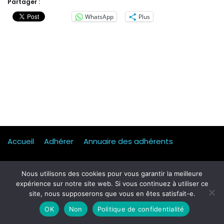
Partager :
WhatsApp
Plus
Accueil
Adhérer
Annuaire des adhérents
Actualités
Presse
Mentions légales
Statuts
Nous utilisons des cookies pour vous garantir la meilleure
expérience sur notre site web. Si vous continuez à utiliser ce
Mobilité, transport & logistique
Contact
site, nous supposerons que vous en êtes satisfait-e.
Qui sommes-nous ?
Formulaire d’inscription Petit dej
OK
Non
Politique de confidentialité