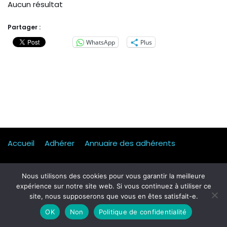
Aucun résultat
Partager :
WhatsApp
Plus
Accueil
Adhérer
Annuaire des adhérents
Actualités
Presse
Mentions légales
Statuts
Nous utilisons des cookies pour vous garantir la meilleure
expérience sur notre site web. Si vous continuez à utiliser ce
Mobilité, transport & logistique
Contact
site, nous supposerons que vous en êtes satisfait-e.
Qui sommes-nous ?
Formulaire d’inscription Petit dej
OK
Non
Politique de confidentialité