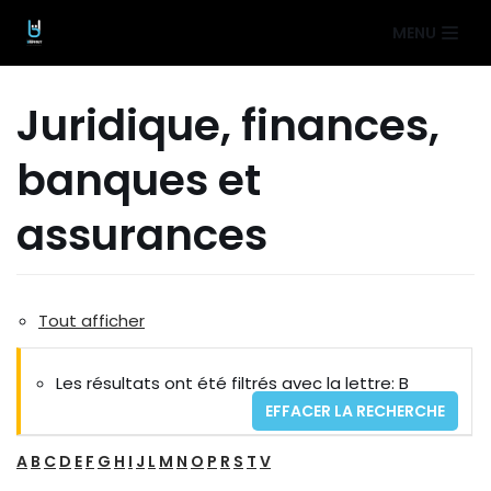
Aller
MENU
au
contenu
Juridique, finances,
banques et
assurances
Tout afficher
Les résultats ont été filtrés avec la lettre: B
EFFACER LA RECHERCHE
A
B
C
D
E
F
G
H
I
J
L
M
N
O
P
R
S
T
V