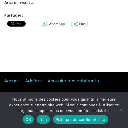
Aucun résultat
Partager :
WhatsApp
Plus
Accueil
Adhérer
Annuaire des adhérents
Actualités
Presse
Mentions légales
Statuts
Nous utilisons des cookies pour vous garantir la meilleure
expérience sur notre site web. Si vous continuez à utiliser ce
Mobilité, transport & logistique
Contact
site, nous supposerons que vous en êtes satisfait-e.
Qui sommes-nous ?
Formulaire d’inscription Petit dej
OK
Non
Politique de confidentialité