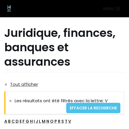
Aller
MENU
au
contenu
Juridique, finances,
banques et
assurances
Tout afficher
Les résultats ont été filtrés avec la lettre: V
EFFACER LA RECHERCHE
A
B
C
D
E
F
G
H
I
J
L
M
N
O
P
R
S
T
V